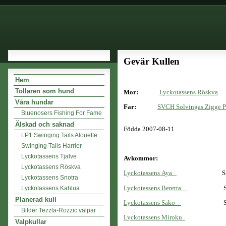
Gevär Kullen
Hem
Tollaren som hund
Mor:
Lyckotassens Röskva
S
Våra hundar
Far:
SVCH Solvingas Zigge 
Bluenosers Fishing For Fame
Älskad och saknad
Födda 2007-08-11
LP1 Swinging Tails Alouette
Swinging Tails Harrier
Lyckotassens Tjalve
Avkommor:
Lyckotassens Röskva
Lyckotassens Aya
S5776
Lyckotassens Snotra
Lyckotassens Beretta
S5776
Lyckotassens Kahlua
Planerad kull
Lyckotassens Sako
S5776
Bilder Tezzla-Rozzic valpar
Lyckotassens Miroku
S5776
Valpkullar