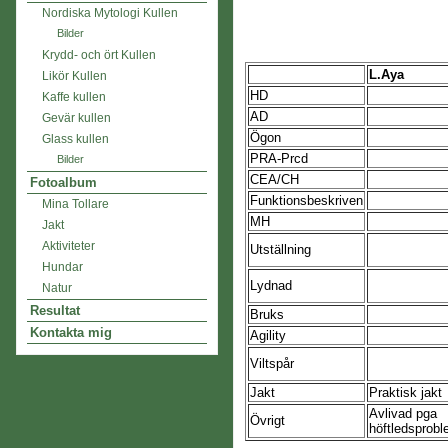
Nordiska Mytologi Kullen
Bilder
Krydd- och ört Kullen
L.Aya
Likör Kullen
HD
Kaffe kullen
AD
Gevär kullen
Ögon
Glass kullen
PRA-Prcd
Bilder
CEA/CH
Fotoalbum
Funktionsbeskriven
Mina Tollare
MH
Jakt
Aktiviteter
Utställning
Hundar
Lydnad
Natur
Resultat
Bruks
Kontakta mig
Agility
Viltspår
Jakt
Praktisk jakt
Avlivad pga
Övrigt
höftledsprob