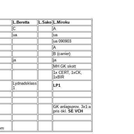
L.Beretta
L.Sako
L.Miroku
C
A
ua
ua
ua 090903
A
B (carrier)
ja
ja
MH GK skott
1x CERT, 1xCK,
1xBIR
Lydnadsklass
LP1
1
GK anlagsprov, 3x1:a
pris ökl.
SE VCH
lem