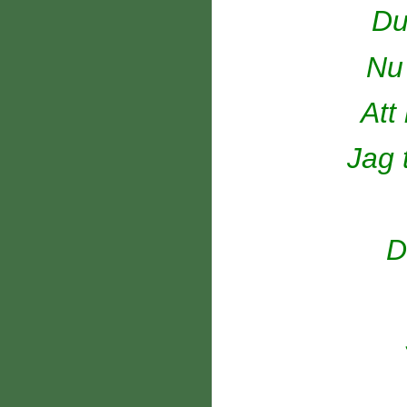
Du
Nu 
Att
Jag 
D