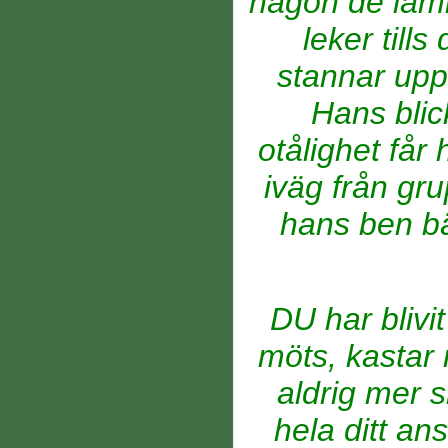
någon de lämn
leker til
stannar upp m
Hans blic
otålighet får 
iväg från gru
hans ben bä
DU har blivi
möts, kastar 
aldrig mer s
hela ditt a