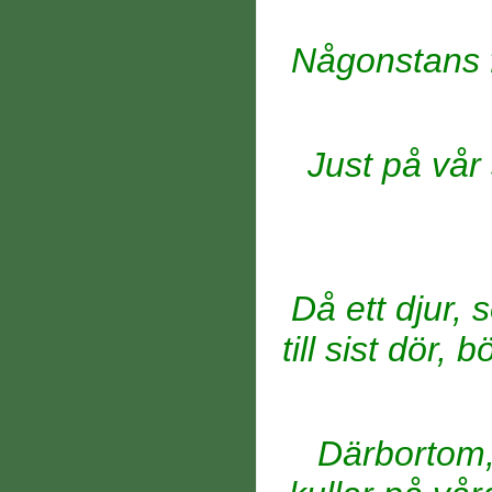
Någonstans f
Just på vår 
Då ett djur, 
till sist dör,
Därbortom,