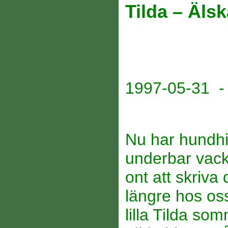
Tilda – Äls
1997-05-31 -
Nu har hundhim
underbar vack
ont att skriva
längre hos os
lilla Tilda so