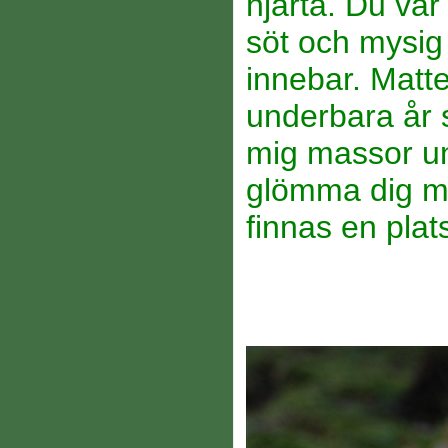
hjärta. Du va
söt och mysig 
innebar. Mattes
underbara år s
mig massor un
glömma dig mi
finnas en plats