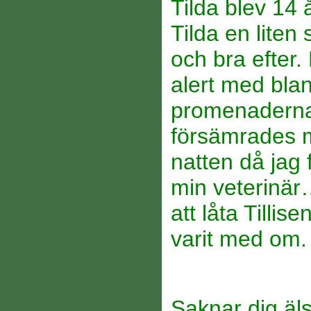
Tilda blev 14 
Tilda en liten
och bra efter.
alert med bla
promenaderna.
försämrades m
natten då jag f
min veterinär
att låta Tillis
varit med om.
Saknar dig äls