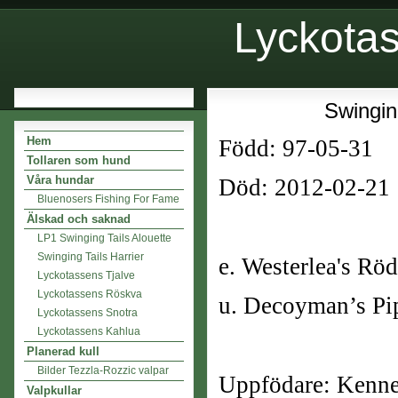
Lyckota
Swinging
Hem
Född: 97-05-31
Tollaren som hund
Våra hundar
Död: 2012-02-21
Bluenosers Fishing For Fame
Älskad och saknad
LP1 Swinging Tails Alouette
Swinging Tails Harrier
e. Westerlea's Rö
Lyckotassens Tjalve
Lyckotassens Röskva
u. Decoyman’s Pi
Lyckotassens Snotra
Lyckotassens Kahlua
Planerad kull
Bilder Tezzla-Rozzic valpar
Uppfödare: Kenne
Valpkullar