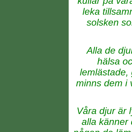
kullar på vå
leka tillsa
solsken so
Alla de dju
hälsa oc
lemlästade, 
minns dem i 
Våra djur är 
alla känner 