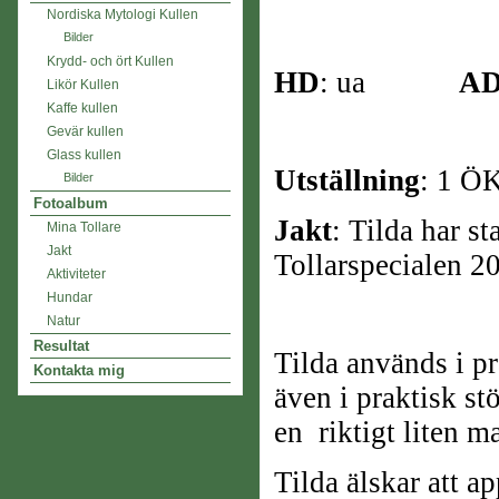
Nordiska Mytologi Kullen
Bilder
Krydd- och ört Kullen
HD
: ua
A
Likör Kullen
Kaffe kullen
Gevär kullen
Glass kullen
Utställning
: 1 Ö
Bilder
Fotoalbum
Jakt
: Tilda har s
Mina Tollare
Jakt
Tollarspecialen 2
Aktiviteter
Hundar
Natur
Resultat
Tilda används i pr
Kontakta mig
även i praktisk st
en
riktigt liten m
Tilda älskar att a