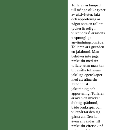
Tollaren är lämpad
till många olika typer
av aktiviteter. Jakt
och apportering är
något som en tollare
tycker är roligt,
vilket också är rasens
ursprungliga
användningsområde.
Tollaren är i grunden
en jakthund. Man
behöver inte jaga
praktiskt med sin
tollare, utan man kan
bibehålla tollarens
jaktliga egenskaper
med att träna sin
hund i just
jaktträning och
apportering.
Tollaren
är även en mycket
duktig spårhund,
både bruksspår och
viltspår tar den sig
gärna an. Den kan
även användas till
praktiskt eftersök på