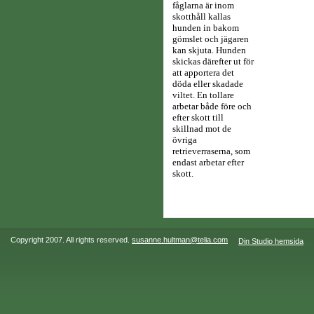
fåglarna är inom
skotthåll kallas
hunden in bakom
gömslet och jägaren
kan skjuta. Hunden
skickas därefter ut för
att apportera det
döda eller skadade
viltet. En tollare
arbetar både före och
efter skott till
skillnad mot de
övriga
retrieverraserna, som
endast arbetar efter
skott.
Copyright 2007. All rights reserved.
susanne.hultman@telia.com
Din Studio hemsida