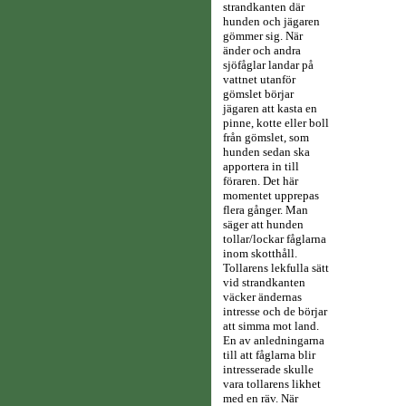
strandkanten där
hunden och jägaren
gömmer sig. När
änder och andra
sjöfåglar landar på
vattnet utanför
gömslet börjar
jägaren att kasta en
pinne, kotte eller boll
från gömslet, som
hunden sedan ska
apportera in till
föraren. Det här
momentet upprepas
flera gånger. Man
säger att hunden
tollar/lockar fåglarna
inom skotthåll.
Tollarens lekfulla sätt
vid strandkanten
väcker ändernas
intresse och de börjar
att simma mot land.
En av anledningarna
till att fåglarna blir
intresserade skulle
vara tollarens likhet
med en räv. När