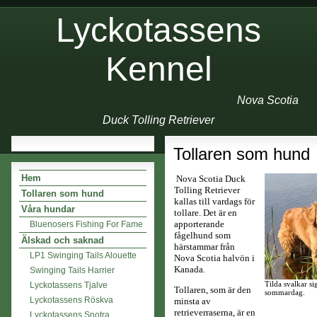
Lyckotassens
Kennel
Nova Scotia
Duck Tolling Retriever
Tollaren som hund
Hem
Nova Scotia Duck
Tolling Retriever
Tollaren som hund
kallas till vardags för
Våra hundar
tollare. Det är en
apporterande
Bluenosers Fishing For Fame
fågelhund som
Älskad och saknad
härstammar från
LP1 Swinging Tails Alouette
Nova Scotia halvön i
Kanada.
Swinging Tails Harrier
Lyckotassens Tjalve
Tilda svalkar s
Tollaren, som är den
sommardag.
Lyckotassens Röskva
minsta av
retrieverraserna, är en
Lyckotassens Snotra