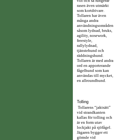
vilt och så fungerar
rasen även utmärkt
som kortdrivare.
Tollaren har även
många andra
användningsområden
såsom lydnad, bruks,
agility, nosework,
freestyle,
rallylydnad,
tjänstehund och
räddningshund.
Tollaren är med andra
ord en apporterande
fågelhund som kan
användas till mycket,
en allroundhund.
Tolling
Tollarens “jaktsätt”
vid strandkanten
kallas för tolling och
är en form utav
lockjakt på sjöfågel.
Jägaren bygger ett
gömsle vid