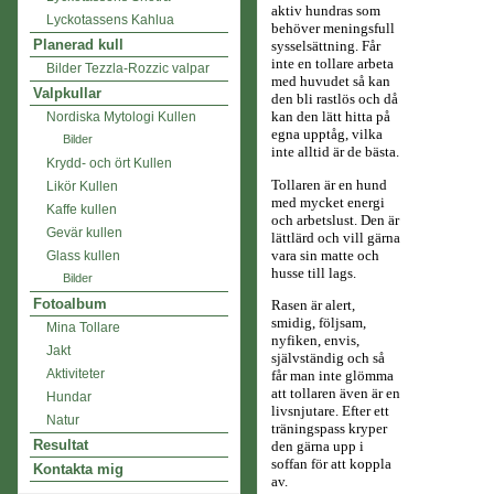
aktiv hundras som
Lyckotassens Kahlua
behöver meningsfull
Planerad kull
sysselsättning. Får
inte en tollare arbeta
Bilder Tezzla-Rozzic valpar
med huvudet så kan
Valpkullar
den bli rastlös och då
kan den lätt hitta på
Nordiska Mytologi Kullen
egna upptåg, vilka
Bilder
inte alltid är de bästa.
Krydd- och ört Kullen
Tollaren är en hund
Likör Kullen
med mycket energi
Kaffe kullen
och arbetslust. Den är
Gevär kullen
lättlärd och vill gärna
vara sin matte och
Glass kullen
husse till lags.
Bilder
Fotoalbum
Rasen är alert,
smidig, följsam,
Mina Tollare
nyfiken, envis,
Jakt
självständig och så
Aktiviteter
får man inte glömma
att tollaren även är en
Hundar
livsnjutare. Efter ett
Natur
träningspass kryper
Resultat
den gärna upp i
soffan för att koppla
Kontakta mig
av.