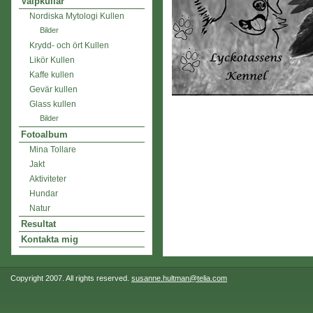
Valpkullar
Nordiska Mytologi Kullen
Bilder
Krydd- och ört Kullen
Likör Kullen
Kaffe kullen
Gevär kullen
Glass kullen
Bilder
Fotoalbum
Mina Tollare
Jakt
Aktiviteter
Hundar
Natur
Resultat
Kontakta mig
Copyright 2007. All rights reserved.
susanne.hultman@telia.com