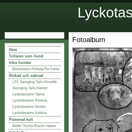
Lyckota
Fotoalbum
Hem
Tollaren som hund
Våra hundar
Bluenosers Fishing For Fame
Älskad och saknad
LP1 Swinging Tails Alouette
Swinging Tails Harrier
Lyckotassens Tjalve
Lyckotassens Röskva
Lyckotassens Snotra
Lyckotassens Kahlua
Planerad kull
Bilder Tezzla-Rozzic valpar